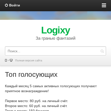
Войти
Logixy
За гранью фантазий
Полная версия сайта
Топ голосующих
Каждый месяц 5 самых активных голосующих получают
приятное вознаграждение!
Первое место: 80 руб. на личный счёт.
Второе место: 60 руб. на личный счёт.
Третье место: 150 бонусов.