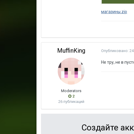
магазины.zip
MuffinKing
Опубликовано:
24
Не тру, не в пус
Moderators
2
26 публикаций
Создайте акк