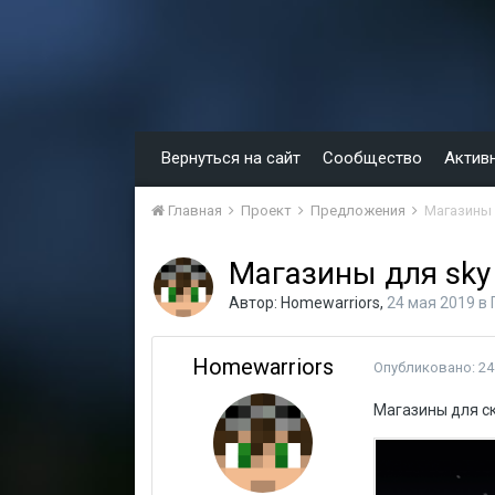
Вернуться на сайт
Сообщество
Актив
Главная
Проект
Предложения
Магазины 
Магазины для sky
Автор:
Homewarriors
,
24 мая 2019
в
Homewarriors
Опубликовано:
24
Магазины для с