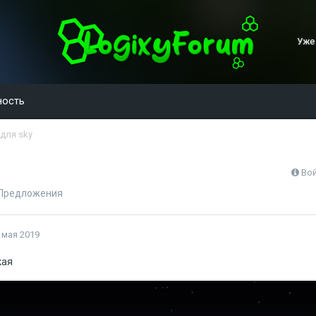
Уже
ность
для sky
Вой
Предложения
 мая 2019
кая