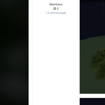
Members
2
14 публикаций