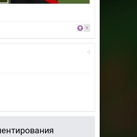
1
мментирования