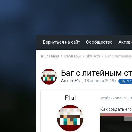
Вернуться на сайт
Сообщество
Актив
Главная
Серверы
SkyTech
Баг с литейны
Баг с литейным с
Автор:
F1al
,
18 апреля 2019
в
SkyTech
F1al
Опубликовано:
18
Как создать его