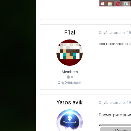
F1al
Опубликовано:
18
как написано в 
Members
0
2 публикации
Yaroslavik
Опубликовано:
19
Посмотрите вним