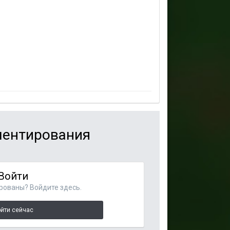
мментирования
Войти
рованы? Войдите здесь.
йти сейчас