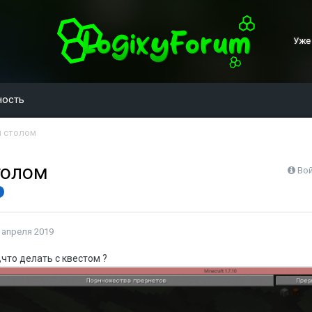
Уже
ность
м столом
толом
Вой
 апреля 2019
,что делать с квестом ?