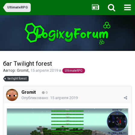
UltimateRPG
баг Twilight forest
Автор:
Gromit
,
15 апреля 2019
в
UltimateRPG
twilight forest
Gromit
0
Опубликовано:
15 апреля 2019