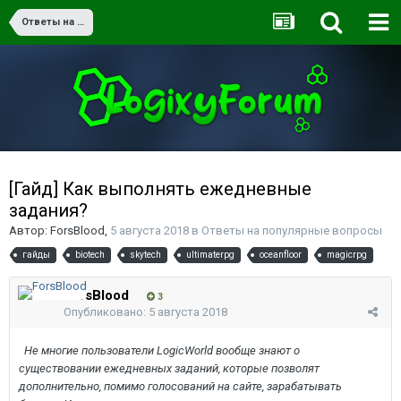
Ответы на популярные вопросы
[Гайд] Как выполнять ежедневные
задания?
Автор:
ForsBlood
,
5 августа 2018
в
Ответы на популярные вопросы
гайды
biotech
skytech
ultimaterpg
oceanfloor
magicrpg
ForsBlood
3
Опубликовано:
5 августа 2018
Не многие пользователи LogicWorld вообще знают о
существовании ежедневных заданий, которые позволят
дополнительно, помимо голосований на сайте, зарабатывать