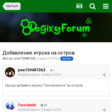
SkyTech
Добавление игрока на остров
Автор:
jove159487263
,
9 марта 2019
в
SkyTech
jove159487263
0
Опубликовано:
9 марта 2019
Прошу добавить игрока "Homewarriors" на остров
Yaroslavik
32
Опубликовано:
9 марта 2019