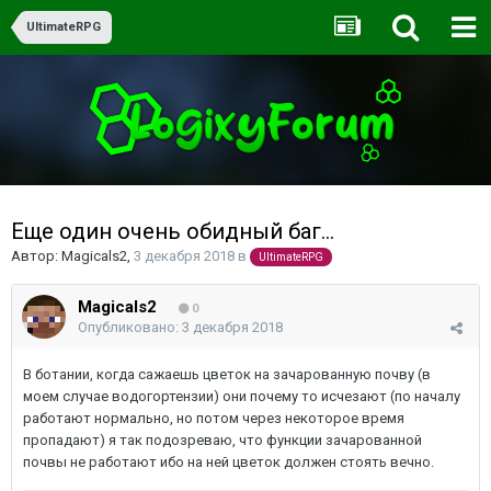
UltimateRPG
Еще один очень обидный баг...
Автор:
Magicals2
,
3 декабря 2018
в
UltimateRPG
Magicals2
0
Опубликовано:
3 декабря 2018
В ботании, когда сажаешь цветок на зачарованную почву (в
моем случае водогортензии) они почему то исчезают (по началу
работают нормально, но потом через некоторое время
пропадают) я так подозреваю, что функции зачарованной
почвы не работают ибо на ней цветок должен стоять вечно.