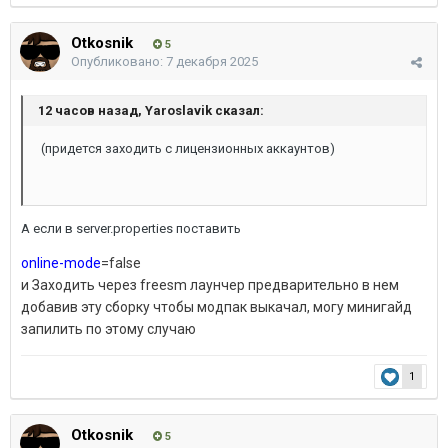
Otkosnik
5
Опубликовано:
7 декабря 2025
12 часов назад, Yaroslavik сказал:
(придется заходить с лицензионных аккаунтов)
А если в server.properties поставить
online-mode
=false
и Заходить через freesm лаунчер предварительно в нем
добавив эту сборку чтобы модпак выкачал, могу минигайд
запилить по этому случаю
1
Otkosnik
5