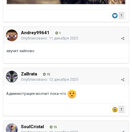
1
Andrey99641
1
Опубликовано:
11 декабря 2025
звучит хайпово
ZaBrata
15
Опубликовано:
12 декабря 2025
Администрация молчит пока-что
1
SoulCristal
15