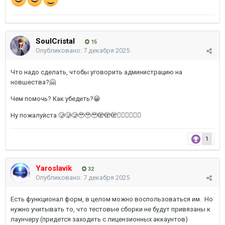
SoulCristal
15
Опубликовано:
7 декабря 2025
Что надо сделать, чтобы уговорить администрацию на
новшества?🤗
Чем помочь? Как убедить?😀
Ну пожалуйста 🥲🥲🥲🥹🥹🥹🫣🫣🫣😶‍🌫️😶‍🌫️😶‍🌫️
1
Yaroslavik
32
Опубликовано:
7 декабря 2025
Есть функционал форм, в целом можно воспользоваться им. Но
нужно учитывать то, что тестовые сборки не будут привязаны к
лаунчеру (придется заходить с лицензионных аккаунтов)