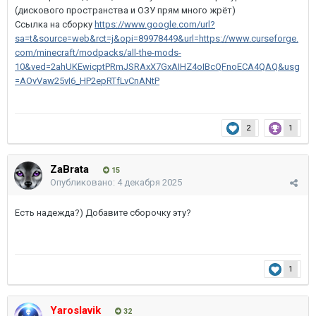
(дискового пространства и ОЗУ прям много жрёт)
Ссылка на сборку
https://www.google.com/url?
sa=t&source=web&rct=j&opi=89978449&url=https://www.curseforge.
com/minecraft/modpacks/all-the-mods-
10&ved=2ahUKEwicptPRmJSRAxX7GxAIHZ4oIBcQFnoECA4QAQ&usg
=AOvVaw25vI6_HP2epRTfLvCnANtP
2
1
ZaBrata
15
Опубликовано:
4 декабря 2025
Есть надежда?) Добавите сборочку эту?
1
Yaroslavik
32