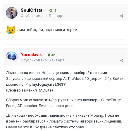
SoulCristal
15
Опубликовано:
5 января
а мы всё ждём, надеемся и верим....
Yaroslavik
32
Опубликовано:
5 января
Ладно ваша взяла. Но с лицензиями разбирайтесь сами.
Запущен лицензионный сервер AllTheMods 10 (версия 5.4). Войти
можно по IP:
play.logixy.net:3637
(Сервер заменил RADLite)
Сборку можно запустить/загрузить через лаунчеры CurseForge,
Prism, ATLauncher. Лично я юзаю prism.
Для входа - необходим лицензионный аккаунт Mojang. Пока нет
времени разбираться и ломать системы авторизации лицензии.
Назовём это выходом на светлую сторону.