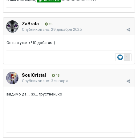
ZaBrata
15
Опубликовано:
29 декабря 2025
Он нас уже в ЧС добавил)
1
SoulCristal
15
Опубликовано:
3 января
видимо да.... эх... грустненько