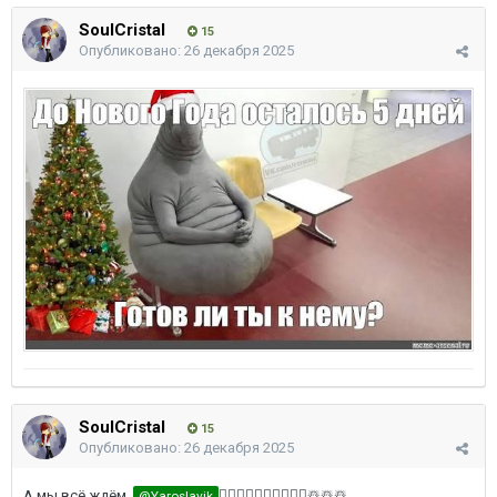
SoulCristal
15
Опубликовано:
26 декабря 2025
SoulCristal
15
Опубликовано:
26 декабря 2025
А мы всё ждём,
😶‍🌫️😶‍🌫️😶‍🌫️😶‍🌫️🙏🤝☃️☃️☃️
@Yaroslavik