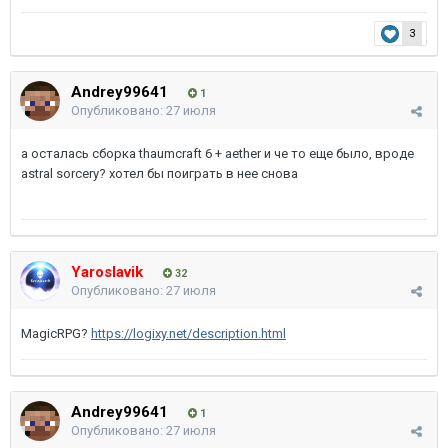
3
Andrey99641
1
Опубликовано:
27 июля
а осталась сборка thaumcraft 6 + aether и че то еще было, вроде
astral sorcery? хотел бы поиграть в нее снова
Yaroslavik
32
Опубликовано:
27 июля
MagicRPG?
https://logixy.net/description.html
Andrey99641
1
Опубликовано:
27 июля