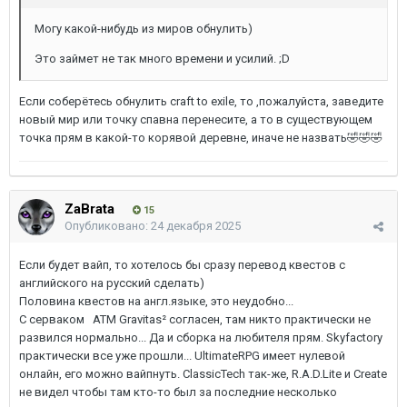
Могу какой-нибудь из миров обнулить)
Это займет не так много времени и усилий. ;D
Если соберётесь обнулить craft to exile, то ,пожалуйста, заведите
новый мир или точку спавна перенесите, а то в существующем
точка прям в какой-то корявой деревне, иначе не назвать🤣🤣🤣
ZaBrata
15
Опубликовано:
24 декабря 2025
Если будет вайп, то хотелось бы сразу перевод квестов с
английского на русский сделать)
Половина квестов на англ.языке, это неудобно...
С серваком
ATM Gravitas² согласен, там никто практически не
развился нормально... Да и сборка на любителя прям. Skyfactory
практически все уже прошли... UltimateRPG имеет нулевой
онлайн, его можно вайпнуть. ClassicTech так-же, R.A.D.Lite и Create
не видел чтобы там кто-то был за последние несколько