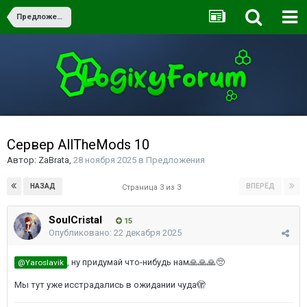
Предложения
Сервер AllTheMods 10
Автор:
ZaBrata
,
28 ноября 2025
в
Предложения
НАЗАД
ВПЕРЁД
Страница 3 из 3
SoulCristal
15
Опубликовано:
22 декабря 2025
, ну придумай что-нибудь нам🙏🙏🙏🥺
@Yaroslavik
Мы тут уже исстрадались в ожидании чуда🫣