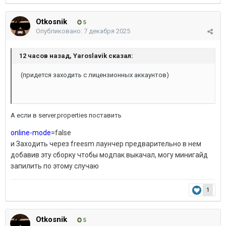
Otkosnik
5
Опубликовано:
7 декабря 2025
12 часов назад, Yaroslavik сказал:
(придется заходить с лицензионных аккаунтов)
А если в server.properties поставить
online-mode
=false
и Заходить через freesm лаунчер предварительно в нем
добавив эту сборку чтобы модпак выкачал, могу минигайд
запилить по этому случаю
1
Otkosnik
5