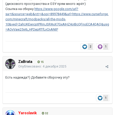
(дискового пространства и ОЗУ прям много жрёт)
Ссылка на сборку
https://www.google.com/url?
sa=t&source=web&rct=j&opi=89978449&url=https://www.curseforge.
com/minecraft/modpacks/all-the-mods-
10&ved=2ahUKEwicptPRmJSRAxX7GxAIHZ4oIBcQFnoECA4QAQ&usg
=AOvVaw25vI6_HP2epRTfLvCnANtP
2
1
ZaBrata
15
Опубликовано:
4 декабря 2025
Есть надежда?) Добавите сборочку эту?
1
Yaroslavik
32