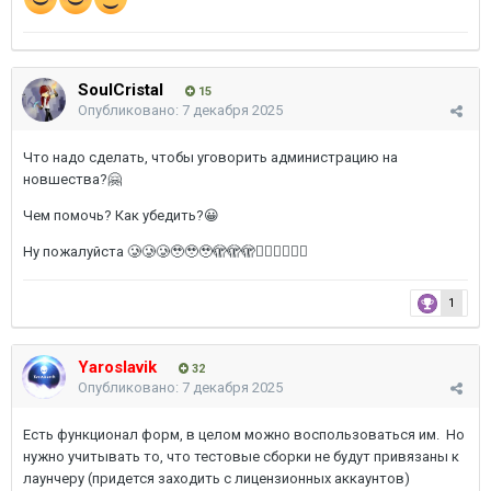
SoulCristal
15
Опубликовано:
7 декабря 2025
Что надо сделать, чтобы уговорить администрацию на
новшества?🤗
Чем помочь? Как убедить?😀
Ну пожалуйста 🥲🥲🥲🥹🥹🥹🫣🫣🫣😶‍🌫️😶‍🌫️😶‍🌫️
1
Yaroslavik
32
Опубликовано:
7 декабря 2025
Есть функционал форм, в целом можно воспользоваться им. Но
нужно учитывать то, что тестовые сборки не будут привязаны к
лаунчеру (придется заходить с лицензионных аккаунтов)