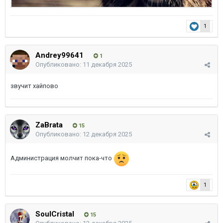
1
Andrey99641
1
Опубликовано:
11 декабря 2025
звучит хайпово
ZaBrata
15
Опубликовано:
12 декабря 2025
Администрация молчит пока-что
1
SoulCristal
15