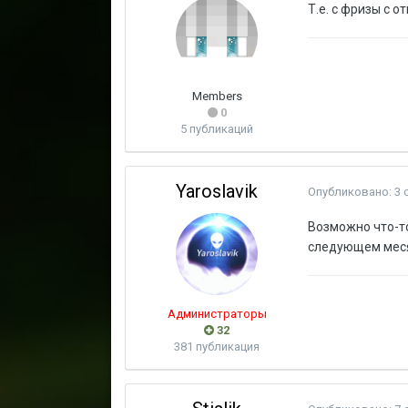
Т.е. с фризы с 
Members
0
5 публикаций
Yaroslavik
Опубликовано:
3 
Возможно что-то
следующем мес
Администраторы
32
381 публикация