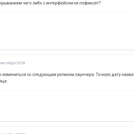
открыванием чего либо с интерфейсом не пофиксят?
сентября 2018
 измениться со следующим релизом лаунчера. Точную дату назват
яце.