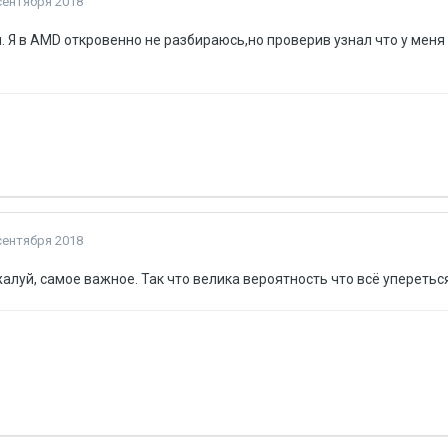
сентября 2018
ул. Я в AMD откровенно не разбираюсь,но проверив узнал что у ме
сентября 2018
алуй, самое важное. Так что велика вероятность что всё упереться