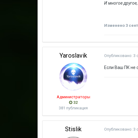
И многое другое
Изменено
3 сен
Yaroslavik
Опубликовано:
3 
Если Ваш ПК не
Администраторы
32
381 публикация
Stislik
Опубликовано:
3 