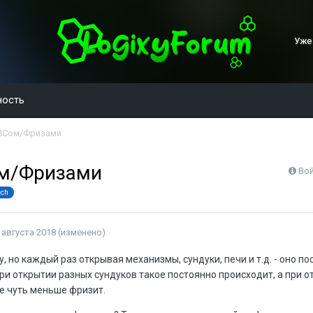
Уже
ность
ПСом/Фризами
ом/Фризами
Вой
ech
 августа 2018
(изменено)
у, но каждый раз открывая механизмы, сундуки, печи и т.д. - оно п
ри открытии разных сундуков такое постоянно происходит, а при о
е чуть меньше фризит.