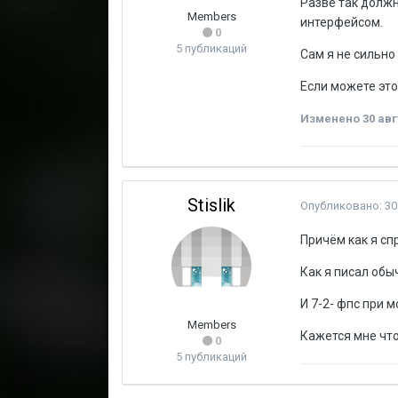
Разве так должн
Members
интерфейсом.
0
5 публикаций
Сам я не сильно
Если можете это
Изменено
30 авг
Stislik
Опубликовано:
30
Причём как я спр
Как я писал обы
И 7-2- фпс при м
Members
Кажется мне что
0
5 публикаций