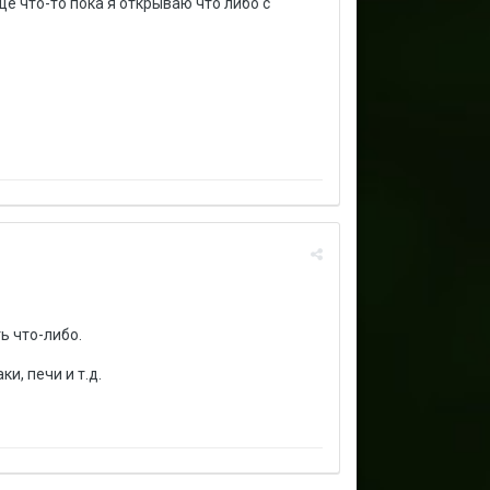
ё что-то пока я открываю что либо с
ь что-либо.
и, печи и т.д.