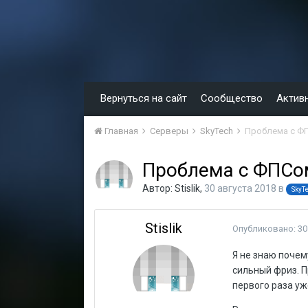
Вернуться на сайт
Сообщество
Актив
Главная
Серверы
SkyTech
Проблема с Ф
Проблема с ФПС
Автор:
Stislik
,
30 августа 2018
в
SkyT
Stislik
Опубликовано:
30
Я не знаю почем
сильный фриз. П
первого раза уж