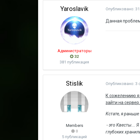
Yaroslavik
Опубликовано:
31
Данная проблем
Администраторы
32
381 публикация
Stislik
Опубликовано:
3 
К сожелениию я 
зайти на сервер.
Кстате, я раньше
- это Квесты...
Members
0
глубоких хранили
5 публикаций