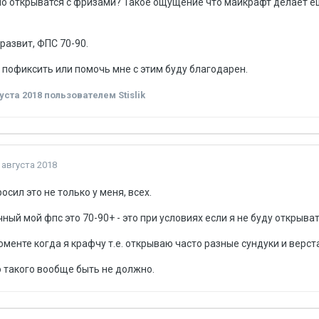
о открыватся с фризами? Такое ощущение что майкрафт делает ещ
 развит, ФПС 70-90.
 пофиксить или помочь мне с этим буду благодарен.
уста 2018
пользователем Stislik
 августа 2018
осил это не только у меня, всех.
чный мой фпс это 70-90+ - это при условиях если я не буду открыват
оменте когда я крафчу т.е. открываю часто разные сундуки и верстак
 такого вообще быть не должно.