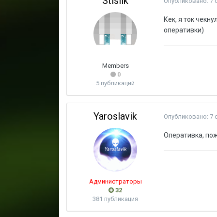
Stislik
Опубликовано:
7 
Кек, я ток чекн
оперативки)
Members
0
5 публикаций
Yaroslavik
Опубликовано:
7 
Оперативка, пож
Администраторы
32
381 публикация