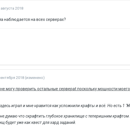
 августа 2018
а наблюдается на всех серверах?
сентября 2018
(изменено)
не могу проверить остальные сервераt поскольку мощности моего 
 здесь играл и мне нравится как усложнили крафты и всё. Но есть 1 "
Н
 Я не думаю что скрафтить глубокое хранилище с теперишним крафто
щ будет уже как квест для хард заданий.