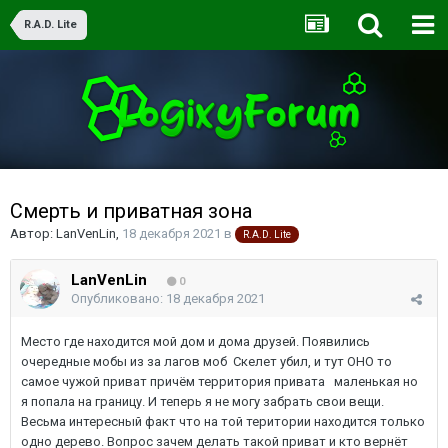
R.A.D. Lite
Смерть и приватная зона
Автор:
LanVenLin
,
18 декабря 2021
в
R.A.D. Lite
LanVenLin
0
Опубликовано:
18 декабря 2021
Место где находится мой дом и дома друзей. Появились
очередные мобы из за лагов моб Скелет убил, и тут ОНО то
самое чужой приват причём территория привата маленькая но
я попала на границу. И теперь я не могу забрать свои вещи.
Весьма интересный факт что на той територии находится только
одно дерево. Вопрос зачем делать такой приват и кто вернёт