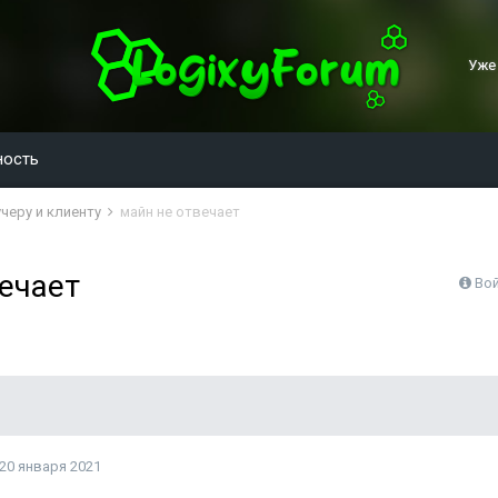
Уже
ность
черу и клиенту
майн не отвечает
ечает
Вой
20 января 2021