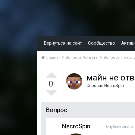
Вернуться на сайт
Сообщество
Актив
Главная
Вопросы/Ответы
Вопросы по лану
майн не отв
0
Спросил
NecroSpin
Вопрос
NecroSpin
Опубликовано: