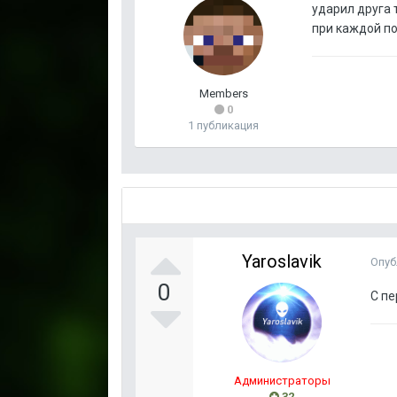
ударил друга 
при каждой по
Members
0
1 публикация
Yaroslavik
Опуб
0
С пе
Администраторы
32