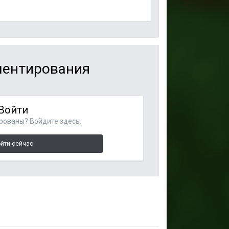
мментирования
Войти
рованы? Войдите здесь.
йти сейчас