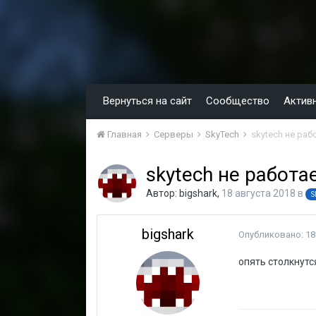
Вернуться на сайт
Сообщество
Актив
Главная
Серверы
SkyTech
skytech не ра
skytech не работ
Автор:
bigshark
,
18 августа 2018
в
S
bigshark
Опубликовано:
18
опять столкнутс