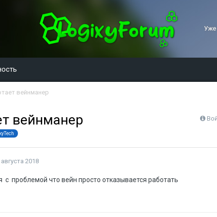
Уже
ность
ботает вейнманер
ает вейнманер
Вой
kyTech
 августа 2018
я с проблемой что вейн просто отказывается работать