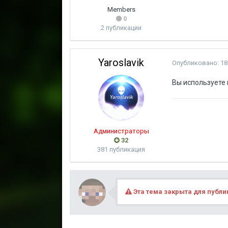
Members
0
2 публикации
Yaroslavik
Опубликовано:
18
Вы используете 
Администраторы
32
381 публикация
Эта тема закрыта для публ