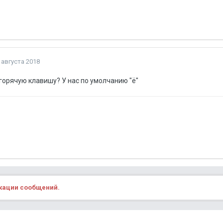
 августа 2018
горячую клавишу? У нас по умолчанию "ё"
икации сообщений.