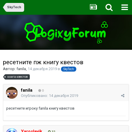
SkyTech
ресетните пж книгу квестов
Автор:
fanila
,
14 декабря 2019
в
SkyTech
книга квестов
fanila
0
Опубликовано:
14 декабря 2019
ресетните игроку fanila книгу квестов
Yaroslavik
32