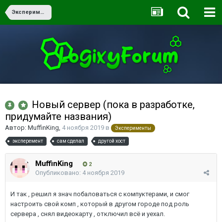
Эксперименты
Новый сервер (пока в разработке,
придумайте названия)
Автор:
MuffinKing
,
4 ноября 2019
в
Эксперименты
эксперемент
сам сделал
другой хост
MuffinKing
2
Опубликовано:
4 ноября 2019
И так , решил я знач побаловаться с компуктерами, и смог
настроить свой комп , который в другом городе под роль
сервера , снял видеокарту , отключил всё и уехал.