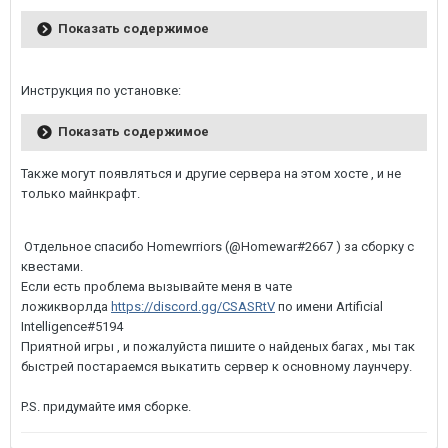
Показать содержимое
Инструкция по установке:
Показать содержимое
Также могут появляться и другие сервера на этом хосте , и не
только майнкрафт.
Отдельное спасибо Homewrriors (@Homewar#2667 ) за сборку с
квестами.
Если есть проблема вызывайте меня в чате
ложикворлда
https://discord.gg/CSASRtV
по имени Artificial
Intelligence#5194
Приятной игры , и пожалуйста пишите о найденых багах , мы так
быстрей постараемся выкатить сервер к основному лаунчеру.
P.S. придумайте имя сборке.