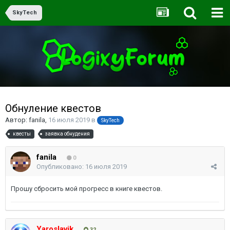
SkyTech
Обнуление квестов
Автор:
fanila
,
16 июля 2019
в
SkyTech
квесты
заявка обнудения
fanila
0
Опубликовано:
16 июля 2019
Прошу сбросить мой прогресс в книге квестов.
Yaroslavik
32