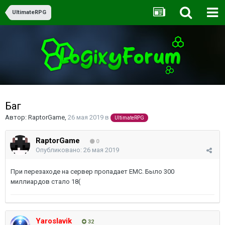
UltimateRPG
Баг
Автор:
RaptorGame
,
26 мая 2019
в
UltimateRPG
RaptorGame
0
Опубликовано:
26 мая 2019
При перезаходе на сервер пропадает EMC. Было 300
миллиардов стало 18(
Yaroslavik
32