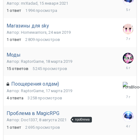
Автор:
mrXadad
,
15 января 2021
17
1
ответ
1 994
просмотра
января
2021
Магазины для sky
Автор:
Homewarriors
,
24 мая 2019
24
1
ответ
2 809
просмотров
мая
2019
Моды
Автор:
RaptorGame
,
18 марта 2019
2
15
ответов
5 245
просмотров
августа
2020
Поощерения олдам)
17
Автор:
RaptorGame
,
17 марта 2019
марта
4
ответа
3 258
просмотров
2019
Проблема в MagicRPG
Автор:
Doc1337
,
8 августа 2021
проблема
19
1
ответ
2 695
просмотров
августа
2021