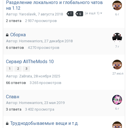
Разделение локального и глобального чатов
на 1.12
4
(и ещё 1)
Автор:
Yaroslavik
,
7 августа 2018
!
g
октября
2
ответа
2 937
просмотров
2019
Сборка
Автор:
Homewarriors
,
27 декабря 2018
3
6
ответов
4 270
просмотров
марта
2019
Сервер AllTheMods 10
1
2
3
27
Автор:
ZaBrata
,
28 ноября 2025
июля
66
ответов
3 265
просмотров
Спавн
Автор:
Homewarriors
,
23 мая 2019
12
3
ответа
3 402
просмотра
января
2020
Труднодобываемые вещи и т.д.