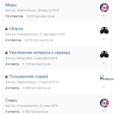
Моды
Автор:
RaptorGame
,
18 марта 2019
2
15
ответов
5 245
просмотров
августа
2020
Сборка
Автор:
Homewarriors
,
27 декабря 2018
3
6
ответов
4 270
просмотров
марта
2019
Увеличение интереса к серверу.
Автор:
Magicals2
,
5 декабря 2018
3
4
ответа
3 118
просмотров
марта
2019
Поощерения олдам)
17
Автор:
RaptorGame
,
17 марта 2019
марта
4
ответа
3 258
просмотров
2019
Спавн
Автор:
Homewarriors
,
23 мая 2019
12
3
ответа
3 402
просмотра