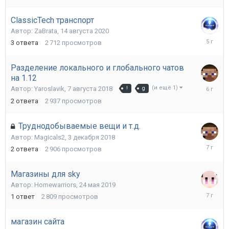
января
2020
ClassicTech транспорт
Автор:
ZaBrata
,
14 августа 2020
15
3
ответа
2 712
просмотров
августа
2020
Разделение локального и глобального чатов
на 1.12
4
(и ещё 1)
Автор:
Yaroslavik
,
7 августа 2018
!
g
октября
2
ответа
2 937
просмотров
2019
Труднодобываемые вещи и т.д.
Автор:
Magicals2
,
3 декабря 2018
3
2
ответа
2 906
просмотров
декабря
2018
Магазины для sky
Автор:
Homewarriors
,
24 мая 2019
24
1
ответ
2 809
просмотров
мая
2019
магазин сайта