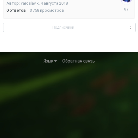
Автор:
Yaroslavik
,
4 августа 2018
4
0
ответов
3 758
просмотров
августа
2018
Подписчики
0
Язык
Обратная связь