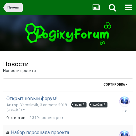
Проект
Новости
Новости проекта
СОРТИРОВКА
Открыт новый форум!
Автор:
Yaroslavik
,
3 августа 2018
новый
удобный
3
(и ещё 1)
августа
0
ответов
2 319
просмотров
2018
Набор персонала проекта