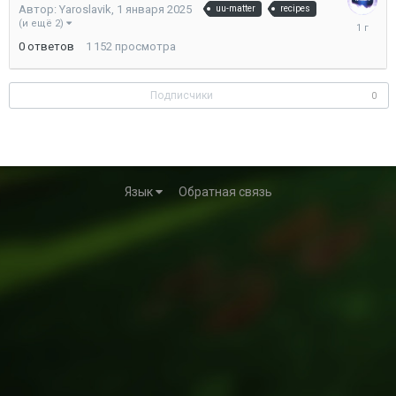
Автор:
Yaroslavik
,
1 января 2025
uu-matter
recipes
1
(и ещё 2)
января
0
ответов
1 152
просмотра
2025
Подписчики
0
Язык
Обратная связь