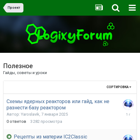
Проект
Полезное
Гайды, советы и уроки
СОРТИРОВКА
Схемы ядерных реакторов или гайд, как не
разнести базу реактором
7
Автор:
Yaroslavik
,
7 января 2025
января
0
ответов
3 282
просмотра
2025
Рецепты из материи IC2Classic