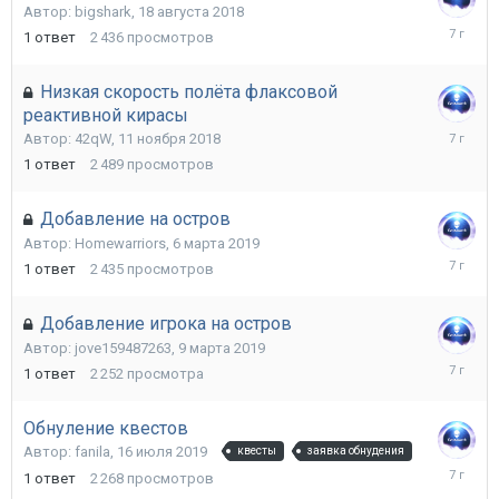
Автор:
bigshark
,
18 августа 2018
18
1
ответ
2 436
просмотров
августа
2018
Низкая скорость полёта флаксовой
реактивной кирасы
11
Автор:
42qW
,
11 ноября 2018
ноября
1
ответ
2 489
просмотров
2018
Добавление на остров
Автор:
Homewarriors
,
6 марта 2019
6
1
ответ
2 435
просмотров
марта
2019
Добавление игрока на остров
Автор:
jove159487263
,
9 марта 2019
9
1
ответ
2 252
просмотра
марта
2019
Обнуление квестов
Автор:
fanila
,
16 июля 2019
квесты
заявка обнудения
16
1
ответ
2 268
просмотров
июля