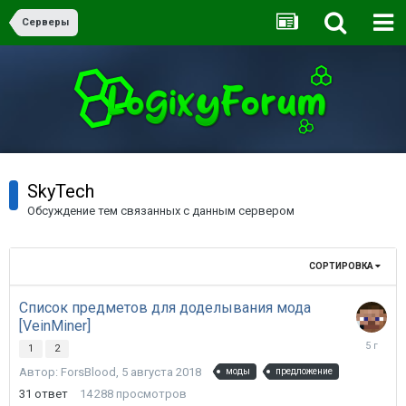
Серверы
SkyTech
Обсуждение тем связанных с данным сервером
СОРТИРОВКА
Список предметов для доделывания мода
[VeinMiner]
17
1
2
апреля
Автор:
ForsBlood
,
5 августа 2018
моды
предложение
2021
31
ответ
14 288
просмотров