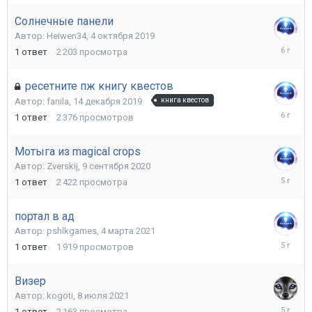
2019
Солнечные панели
Автор:
Heiwen34
,
4 октября 2019
4
1
ответ
2 203
просмотра
октября
2019
ресетните пж книгу квестов
Автор:
fanila
,
14 декабря 2019
книга квестов
16
1
ответ
2 376
просмотров
декабря
2019
Мотыга из magical crops
Автор:
Zverskij
,
9 сентября 2020
9
1
ответ
2 422
просмотра
сентябр
2020
портал в ад
Автор:
pshlkgames
,
4 марта 2021
4
1
ответ
1 919
просмотров
марта
2021
Визер
Автор:
kogoti
,
8 июля 2021
9
1
ответ
2 163
просмотра