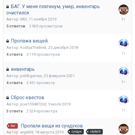
БАГ. У меня платинум, умер, инвентарь
очистился
12
Автор:
Mbl
,
11 ноября 2019
ноября
5
ответов
2 965
просмотров
2019
Пропажа вещей.
Автор:
KostyaTheBest
,
25 декабря 2018
26
4
ответа
3 119
просмотров
декабря
2018
инвентарь
Автор:
pshlkgames
,
25 февраля 2021
4
4
ответа
2 451
просмотр
марта
2021
Сброс квестов
Автор:
jove159487263
,
9 июля 2019
9
3
ответа
2 524
просмотра
июля
2019
Пропали вещи из сундуков
баг
Автор:
ergel69
,
18 августа 2019
сундук
skytech