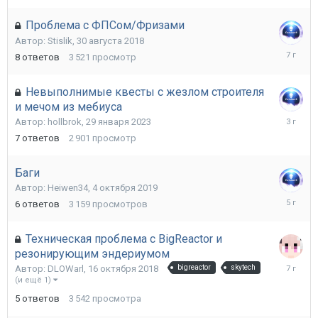
Проблема с ФПСом/Фризами
Автор:
Stislik
,
30 августа 2018
7
8
ответов
3 521
просмотр
сентябр
2018
Невыполнимые квесты с жезлом строителя
и мечом из мебиуса
29
Автор:
hollbrok
,
29 января 2023
января
7
ответов
2 901
просмотр
2023
Баги
Автор:
Heiwen34
,
4 октября 2019
27
6
ответов
3 159
просмотров
февраля
2021
Техническая проблема с BigReactor и
резонирующим эндериумом
2
Автор:
DLOWarl
,
16 октября 2018
bigreactor
skytech
декабря
(и ещё 1)
2018
5
ответов
3 542
просмотра