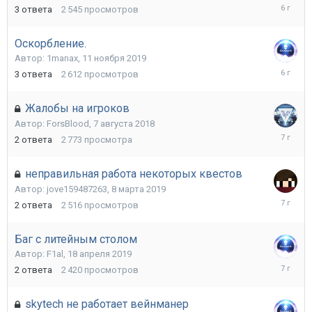
18
3
ответа
2 545
просмотров
августа
2019
Оскорбление.
Автор:
1manax
,
11 ноября 2019
12
3
ответа
2 612
просмотров
ноября
2019
Жалобы на игроков
Автор:
ForsBlood
,
7 августа 2018
22
2
ответа
2 773
просмотра
августа
2018
неправильная работа некоторых квестов
Автор:
jove159487263
,
8 марта 2019
8
2
ответа
2 516
просмотров
марта
2019
Баг с литейным столом
Автор:
F1al
,
18 апреля 2019
19
2
ответа
2 420
просмотров
апреля
2019
skytech не работает вейнманер