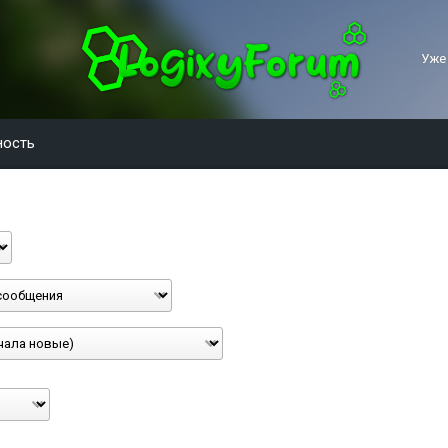
Уже
ность