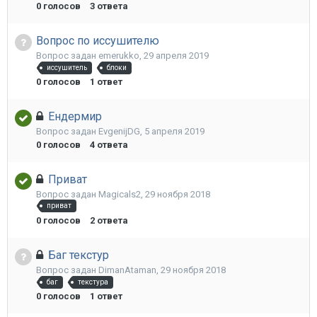
0
голосов
3
ответа
Вопрос по иссушителю
Вопрос задан
emerukko
,
29 апреля 2019
иссушитель
блоки
0
голосов
1
ответ
Ендермир
Вопрос задан
EvgenijDG
,
5 апреля 2019
0
голосов
4
ответа
Приват
Вопрос задан
Magicals2
,
29 ноября 2018
приват
0
голосов
2
ответа
Баг текстур
Вопрос задан
DimanAtaman
,
29 ноября 2018
баг
текстура
0
голосов
1
ответ