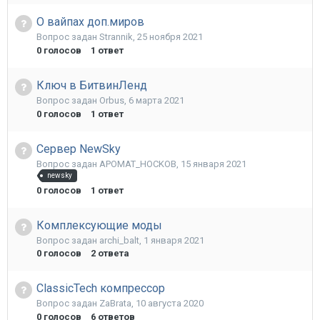
О вайпах доп.миров
Вопрос задан
Strannik
,
25 ноября 2021
0
голосов
1
ответ
Ключ в БитвинЛенд
Вопрос задан
Orbus
,
6 марта 2021
0
голосов
1
ответ
Сервер NewSky
Вопрос задан
APOMAT_HOCKOB
,
15 января 2021
newsky
0
голосов
1
ответ
Комплексующие моды
Вопрос задан
archi_balt
,
1 января 2021
0
голосов
2
ответа
ClassicTech компрессор
Вопрос задан
ZaBrata
,
10 августа 2020
0
голосов
6
ответов