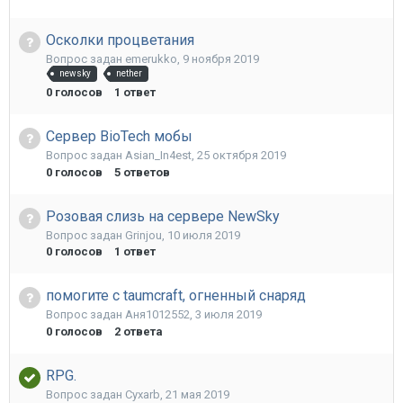
Осколки процветания
Вопрос задан
emerukko
,
9 ноября 2019
newsky
nether
0
голосов
1
ответ
Сервер BioTech мобы
Вопрос задан
Asian_In4est
,
25 октября 2019
0
голосов
5
ответов
Розовая слизь на сервере NewSky
Вопрос задан
Grinjou
,
10 июля 2019
0
голосов
1
ответ
помогите с taumcraft, огненный снаряд
Вопрос задан
Аня1012552
,
3 июля 2019
0
голосов
2
ответа
RPG.
Вопрос задан
Cyxarb
,
21 мая 2019