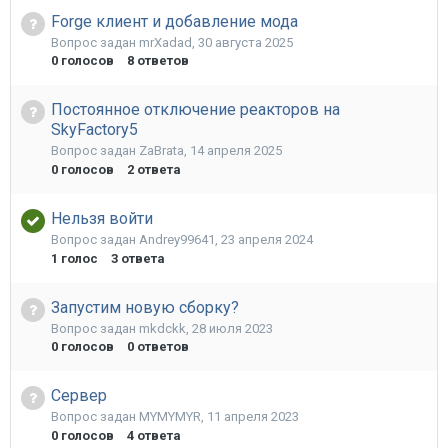
Forge клиент и добавление мода
Вопрос задан
mrXadad
,
30 августа 2025
0
голосов
8
ответов
Постоянное отключение реакторов на
SkyFactory5
Вопрос задан
ZaBrata
,
14 апреля 2025
0
голосов
2
ответа
Нельзя войти
Вопрос задан
Andrey99641
,
23 апреля 2024
1
голос
3
ответа
Запустим новую сборку?
Вопрос задан
mkdckk
,
28 июля 2023
0
голосов
0
ответов
Сервер
Вопрос задан
MYMYMYR
,
11 апреля 2023
0
голосов
4
ответа