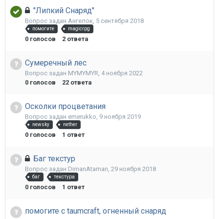
"Липкий Снаряд"
Вопрос задан
Ангелок
,
5 сентября 2018
помогите
magicrpg
0
голосов
2
ответа
Сумеречный лес
Вопрос задан
MYMYMYR
,
4 ноября 2022
0
голосов
22
ответа
Осколки процветания
Вопрос задан
emerukko
,
9 ноября 2019
newsky
nether
0
голосов
1
ответ
Баг текстур
Вопрос задан
DimanAtaman
,
29 ноября 2018
баг
текстура
0
голосов
1
ответ
помогите с taumcraft, огненный снаряд