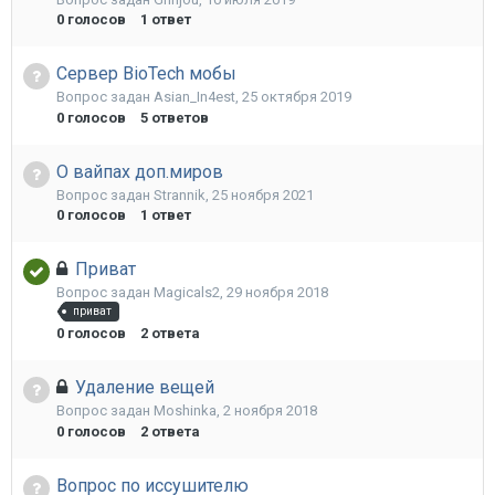
0
голосов
1
ответ
Сервер BioTech мобы
Вопрос задан
Asian_In4est
,
25 октября 2019
0
голосов
5
ответов
О вайпах доп.миров
Вопрос задан
Strannik
,
25 ноября 2021
0
голосов
1
ответ
Приват
Вопрос задан
Magicals2
,
29 ноября 2018
приват
0
голосов
2
ответа
Удаление вещей
Вопрос задан
Moshinka
,
2 ноября 2018
0
голосов
2
ответа
Вопрос по иссушителю