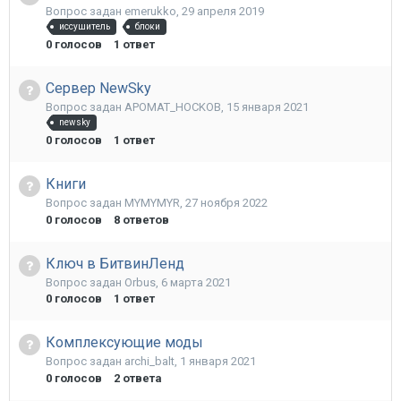
Вопрос задан
emerukko
,
29 апреля 2019
иссушитель
блоки
0
голосов
1
ответ
Сервер NewSky
Вопрос задан
APOMAT_HOCKOB
,
15 января 2021
newsky
0
голосов
1
ответ
Книги
Вопрос задан
MYMYMYR
,
27 ноября 2022
0
голосов
8
ответов
Ключ в БитвинЛенд
Вопрос задан
Orbus
,
6 марта 2021
0
голосов
1
ответ
Комплексующие моды
Вопрос задан
archi_balt
,
1 января 2021
0
голосов
2
ответа