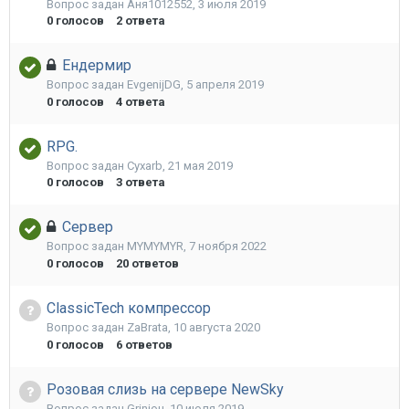
Вопрос задан
Аня1012552
,
3 июля 2019
0
голосов
2
ответа
Ендермир
Вопрос задан
EvgenijDG
,
5 апреля 2019
0
голосов
4
ответа
RPG.
Вопрос задан
Cyxarb
,
21 мая 2019
0
голосов
3
ответа
Сервер
Вопрос задан
MYMYMYR
,
7 ноября 2022
0
голосов
20
ответов
ClassicTech компрессор
Вопрос задан
ZaBrata
,
10 августа 2020
0
голосов
6
ответов
Розовая слизь на сервере NewSky
Вопрос задан
Grinjou
,
10 июля 2019