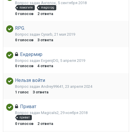
Вопрос задан
Ангелок
,
5 сентября 2018
помогите
magicrpg
0
голосов
2
ответа
RPG.
Вопрос задан
Cyxarb
,
21 мая 2019
0
голосов
3
ответа
Ендермир
Вопрос задан
EvgenijDG
,
5 апреля 2019
0
голосов
4
ответа
Нельзя войти
Вопрос задан
Andrey99641
,
23 апреля 2024
1
голос
3
ответа
Приват
Вопрос задан
Magicals2
,
29 ноября 2018
приват
0
голосов
2
ответа