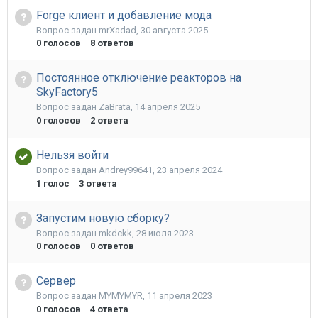
Forge клиент и добавление мода
Вопрос задан
mrXadad
,
30 августа 2025
0
голосов
8
ответов
Постоянное отключение реакторов на
SkyFactory5
Вопрос задан
ZaBrata
,
14 апреля 2025
0
голосов
2
ответа
Нельзя войти
Вопрос задан
Andrey99641
,
23 апреля 2024
1
голос
3
ответа
Запустим новую сборку?
Вопрос задан
mkdckk
,
28 июля 2023
0
голосов
0
ответов
Сервер
Вопрос задан
MYMYMYR
,
11 апреля 2023
0
голосов
4
ответа