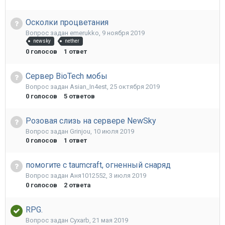
Осколки процветания
Вопрос задан
emerukko
,
9 ноября 2019
newsky
nether
0
голосов
1
ответ
Сервер BioTech мобы
Вопрос задан
Asian_In4est
,
25 октября 2019
0
голосов
5
ответов
Розовая слизь на сервере NewSky
Вопрос задан
Grinjou
,
10 июля 2019
0
голосов
1
ответ
помогите с taumcraft, огненный снаряд
Вопрос задан
Аня1012552
,
3 июля 2019
0
голосов
2
ответа
RPG.
Вопрос задан
Cyxarb
,
21 мая 2019