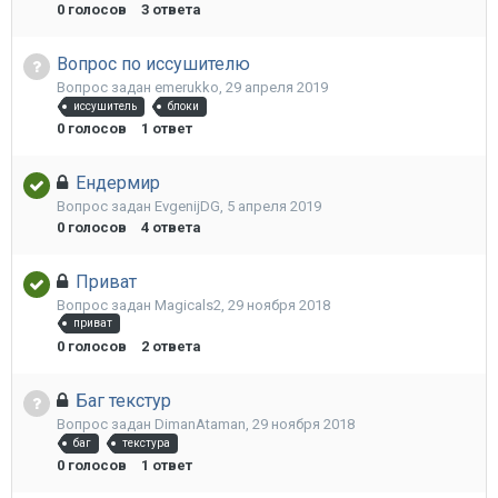
0
голосов
3
ответа
Вопрос по иссушителю
Вопрос задан
emerukko
,
29 апреля 2019
иссушитель
блоки
0
голосов
1
ответ
Ендермир
Вопрос задан
EvgenijDG
,
5 апреля 2019
0
голосов
4
ответа
Приват
Вопрос задан
Magicals2
,
29 ноября 2018
приват
0
голосов
2
ответа
Баг текстур
Вопрос задан
DimanAtaman
,
29 ноября 2018
баг
текстура
0
голосов
1
ответ