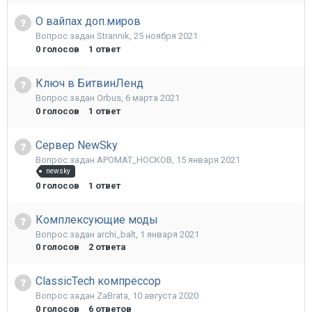
О вайпах доп.миров
Вопрос задан
Strannik
,
25 ноября 2021
0
голосов
1
ответ
Ключ в БитвинЛенд
Вопрос задан
Orbus
,
6 марта 2021
0
голосов
1
ответ
Сервер NewSky
Вопрос задан
APOMAT_HOCKOB
,
15 января 2021
newsky
0
голосов
1
ответ
Комплексующие моды
Вопрос задан
archi_balt
,
1 января 2021
0
голосов
2
ответа
ClassicTech компрессор
Вопрос задан
ZaBrata
,
10 августа 2020
0
голосов
6
ответов