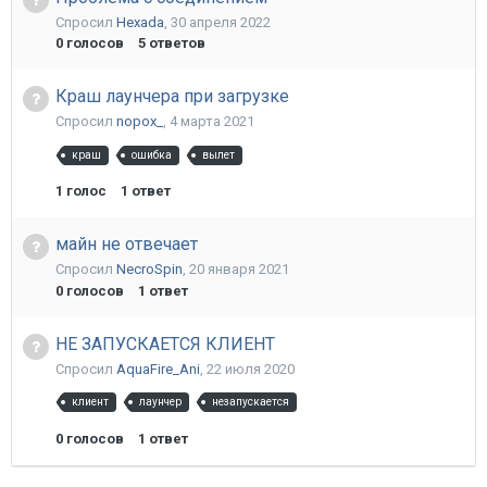
Спросил
Hexada
,
30 апреля 2022
0
голосов
5
ответов
Краш лаунчера при загрузке
Спросил
nopox_
,
4 марта 2021
краш
ошибка
вылет
1
голос
1
ответ
майн не отвечает
Спросил
NecroSpin
,
20 января 2021
0
голосов
1
ответ
НЕ ЗАПУСКАЕТСЯ КЛИЕНТ
Спросил
AquaFire_Ani
,
22 июля 2020
клиент
лаунчер
незапускается
0
голосов
1
ответ