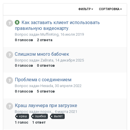
ФИЛЬТР
СОРТИРОВКА
Как заставить клиент использовать
правильную видеокарту.
Вопрос задан
MuffinKing
,
16 июля 2019
0
голосов
2
ответа
Слишком много бабочек
Вопрос задан
ZaBrata
,
14 декабря 2025
0
голосов
0
ответов
Проблема с соединением
Вопрос задан
Hexada
,
30 апреля 2022
0
голосов
5
ответов
Краш лаунчера при загрузке
Вопрос задан
nopox_
,
4 марта 2021
краш
ошибка
вылет
1
голос
1
ответ