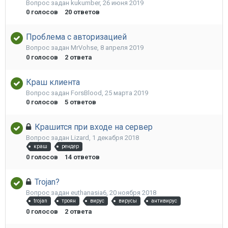
Вопрос задан
kukumber
,
26 июня 2019
0
голосов
20
ответов
Проблема с авторизацией
Вопрос задан
MrVohse
,
8 апреля 2019
0
голосов
2
ответа
Краш клиента
Вопрос задан
ForsBlood
,
25 марта 2019
0
голосов
5
ответов
Крашится при входе на сервер
Вопрос задан
Lizard
,
1 декабря 2018
краш
рендер
0
голосов
14
ответов
Trojan?
Вопрос задан
euthanasia6
,
20 ноября 2018
trojan
троян
вирус
вирусы
антивирус
0
голосов
2
ответа