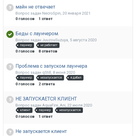
майн не отвечает
Вопрос задан
NecroSpin
,
20 января 2021
0
голосов
1
ответ
Беды с лаунчером.
Вопрос задан
JuuzouSuzuya
,
5 августа 2020
лаунчер
не работает
0
голосов
8
ответов
Проблема с запуском лаунчера
Вопрос задан
qStill
,
8 июня 2020
лаунчер
незапускается
я дэбил
0
голосов
2
ответа
НЕ ЗАПУСКАЕТСЯ КЛИЕНТ
Вопрос задан
AquaFire_Ani
,
22 июля 2020
клиент
лаунчер
незапускается
0
голосов
1
ответ
Не запускается клиент