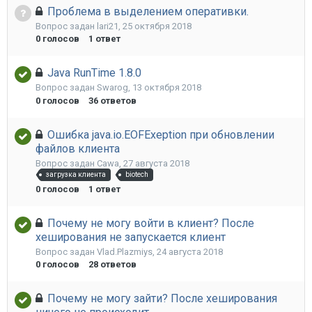
Проблема в выделением оперативки.
Вопрос задан
lari21
,
25 октября 2018
0
голосов
1
ответ
Java RunTime 1.8.0
Вопрос задан
Swarog
,
13 октября 2018
0
голосов
36
ответов
Ошибка java.io.EOFExeption при обновлении
файлов клиента
Вопрос задан
Cawa
,
27 августа 2018
загрузка клиента
biotech
0
голосов
1
ответ
Почему не могу войти в клиент? После
хеширования не запускается клиент
Вопрос задан
Vlad.Plazmiys
,
24 августа 2018
0
голосов
28
ответов
Почему не могу зайти? После хеширования