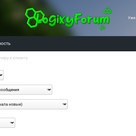
Уже
ность
черу и клиенту