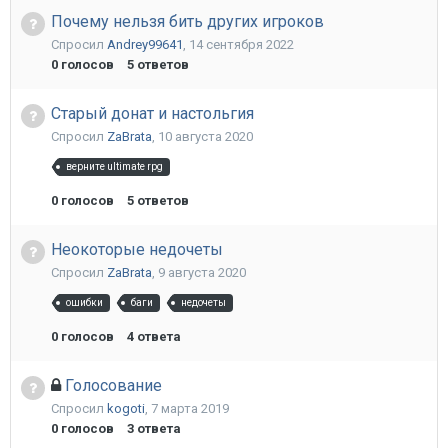
Почему нельзя бить других игроков
Спросил
Andrey99641
,
14 сентября 2022
0
голосов
5
ответов
Старый донат и настольгия
Спросил
ZaBrata
,
10 августа 2020
верните ultimate rpg
0
голосов
5
ответов
Неокоторые недочеты
Спросил
ZaBrata
,
9 августа 2020
ошибки
баги
недочеты
0
голосов
4
ответа
Голосование
Спросил
kogoti
,
7 марта 2019
0
голосов
3
ответа