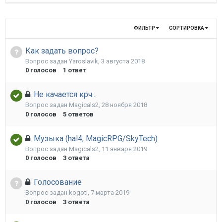
ФИЛЬТР
СОРТИРОВКА
Как задать вопрос?
Вопрос задан
Yaroslavik
,
3 августа 2018
0
голосов
1
ответ
Не качается крч...
Вопрос задан
Magicals2
,
28 ноября 2018
0
голосов
5
ответов
Музыка (hal4, MagicRPG/SkyTech)
Вопрос задан
Magicals2
,
11 января 2019
0
голосов
3
ответа
Голосование
Вопрос задан
kogoti
,
7 марта 2019
0
голосов
3
ответа