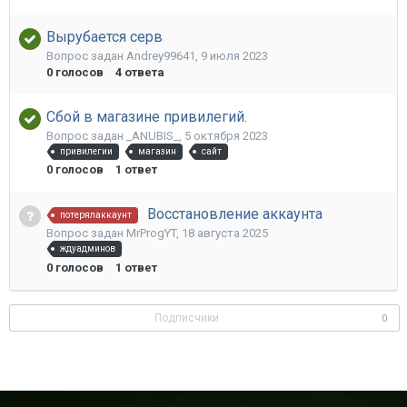
Вырубается серв
Вопрос задан
Andrey99641
,
9 июля 2023
0
голосов
4
ответа
Сбой в магазине привилегий.
Вопрос задан
_ANUBIS_
,
5 октября 2023
привилегии
магазин
сайт
0
голосов
1
ответ
Восстановление аккаунта
потерялаккаунт
Вопрос задан
MrProgYT
,
18 августа 2025
ждуадминов
0
голосов
1
ответ
Подписчики
0