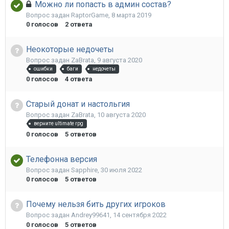
Можно ли попасть в админ состав?
Вопрос задан
RaptorGame
,
8 марта 2019
0
голосов
2
ответа
Неокоторые недочеты
Вопрос задан
ZaBrata
,
9 августа 2020
ошибки
баги
недочеты
0
голосов
4
ответа
Старый донат и настольгия
Вопрос задан
ZaBrata
,
10 августа 2020
верните ultimate rpg
0
голосов
5
ответов
Телефонна версия
Вопрос задан
Sapphire
,
30 июля 2022
0
голосов
5
ответов
Почему нельзя бить других игроков
Вопрос задан
Andrey99641
,
14 сентября 2022
0
голосов
5
ответов