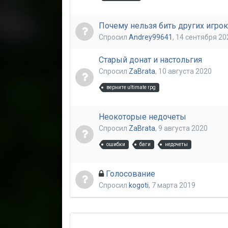
Почему нельзя бить других игро
Спросил
Andrey99641
,
14 сентября 20
Старый донат и настольгия
Спросил
ZaBrata
,
10 августа 2020
верните ultimate rpg
Неокоторые недочеты
Спросил
ZaBrata
,
9 августа 2020
ошибки
баги
недочеты
Голосование
Спросил
kogoti
,
7 марта 2019