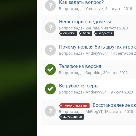
Как задать вопрос?
Вопрос задан
Yaroslavik
,
3 августа 2018
Неокоторые недочеты
Вопрос задан
ZaBrata
,
9 августа 2020
ошибки
баги
недочеты
Почему нельзя бить других игро
Вопрос задан
Andrey99641
,
14 сентября 
Телефонна версия
Вопрос задан
Sapphire
,
30 июля 2022
Вырубается серв
Вопрос задан
Andrey99641
,
9 июля 2023
Восстановление ак
потерялаккаунт
Вопрос задан
MrProgYT
,
18 августа 2025
ждуадминов