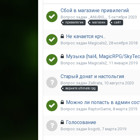
Сбой в магазине привилегий.
Вопрос задан
_ANUBIS_
,
5 октября 2023
привилегии
магазин
сайт
Не качается крч...
Вопрос задан
Magicals2
,
28 ноября 2018
Музыка (hal4, MagicRPG/SkyTec
Вопрос задан
Magicals2
,
11 января 2019
Старый донат и настольгия
Вопрос задан
ZaBrata
,
10 августа 2020
верните ultimate rpg
Можно ли попасть в админ сос
Вопрос задан
RaptorGame
,
8 марта 2019
Голосование
Вопрос задан
kogoti
,
7 марта 2019