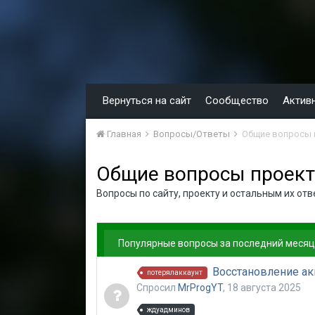
Вернуться на сайт
Сообщество
Актив
Главная
Вопросы/Ответы
Общие вопросы 
Общие вопросы проект
Вопросы по сайту, проекту и остальным их от
Популярные вопросы за последний месяц
Восстановление ак
потерялаккаунт
Спросил
MrProgYT
,
18 августа 2025
ждуадминов