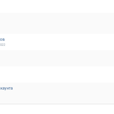
ков
2022
каунта