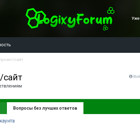
Уже
ность
проект/сайт
/сайт
Вой
ветвлениям
Вопросы без лучших ответов
каунта