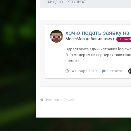
НАЙДЕНО 1 РЕЗУЛЬТАТ
хочю подать заявку на
MegicMen добавил тему в
Ultimat
Здраствуйте администрация logicwor
был модером на серверах таких как S
новое и...
14 января 2019
3 ответа
Главная
Поиск