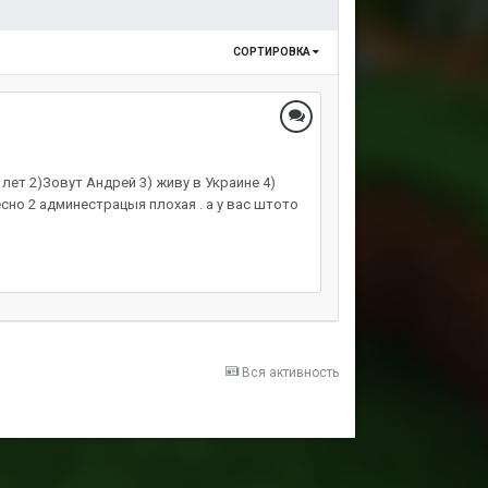
СОРТИРОВКА
 лет 2)Зовут Андрей 3) живу в Украине 4)
есно 2 админестрацыя плохая . а у вас штото
Вся активность