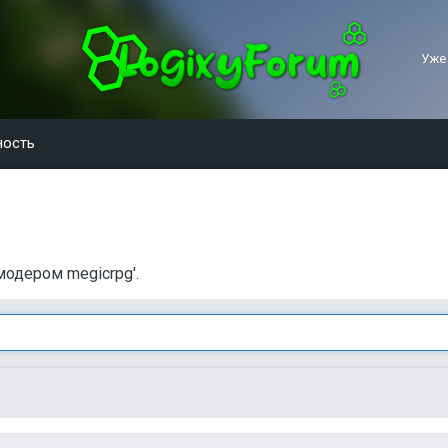
Уже
ность
модером megicrpg'.