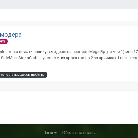
 модера
eRPG
ld . хочю подать заявку в модеры на сервере MegicRpg. я мне 1) мне 17
ideMc и StremCraft. я ушол с етих проектов по 2-ух причинах 1 не интер
хочю стать модером megicrpg
Язык
Обратная связь