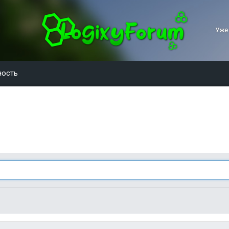
Уже
ность