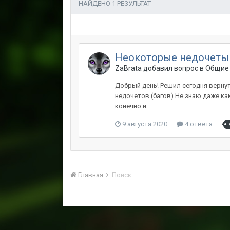
НАЙДЕНО 1 РЕЗУЛЬТАТ
Неокоторые недочеты
ZaBrata добавил вопрос в
Общие 
Добрый день! Решил сегодня вернут
недочетов (багов) Не знаю даже ка
конечно и...
9 августа 2020
4 ответа
Главная
Поиск