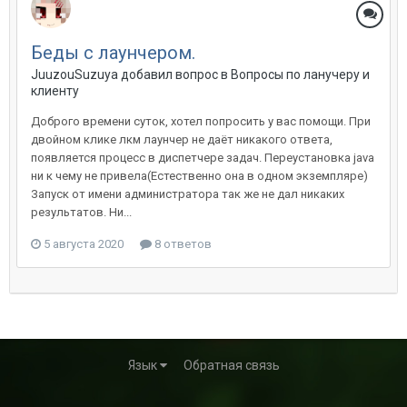
Беды с лаунчером.
JuuzouSuzuya добавил вопрос в
Вопросы по ланучеру и
клиенту
Доброго времени суток, хотел попросить у вас помощи. При
двойном клике лкм лаунчер не даёт никакого ответа,
появляется процесс в диспетчере задач. Переустановка java
ни к чему не привела(Естественно она в одном экземпляре)
Запуск от имени администратора так же не дал никаких
результатов. Ни...
5 августа 2020
8 ответов
Язык
Обратная связь