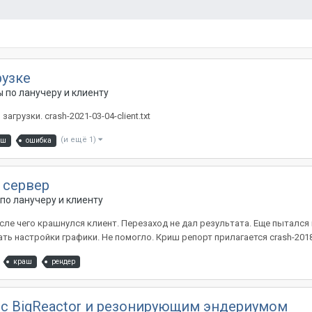
рузке
 по ланучеру и клиенту
грузки. crash-2021-03-04-client.txt
(и ещё 1)
аш
ошибка
 сервер
по ланучеру и клиенту
осле чего крашнулся клиент. Перезаход не дал результата. Еще пытался
ь настройки графики. Не помогло. Криш репорт прилагается crash-2018-12-
краш
рендер
 с BigReactor и резонирующим эндериумом