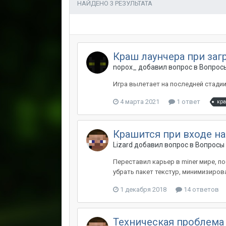
НАЙДЕНО 3 РЕЗУЛЬТАТА
Краш лаунчера при заг
nopox_ добавил вопрос в
Вопросы
Игра вылетает на последней стадии за
4 марта 2021
1 ответ
кр
Крашится при входе на
Lizard добавил вопрос в
Вопросы 
Переставил карьер в miner мире, п
убрать пакет текстур, минимизироват
1 декабря 2018
14 ответов
Техническая проблема