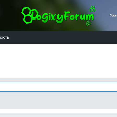
Уже
ность