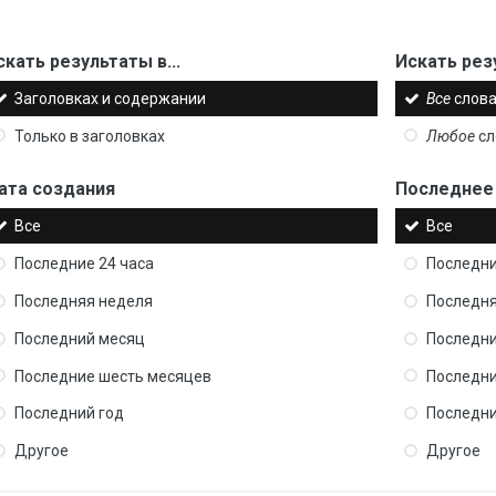
скать результаты в...
Искать рез
Заголовках и содержании
Все
слова
Только в заголовках
Любое
сл
ата создания
Последнее
Все
Все
Последние 24 часа
Последни
Последняя неделя
Последня
Последний месяц
Последни
Последние шесть месяцев
Последни
Последний год
Последни
Другое
Другое