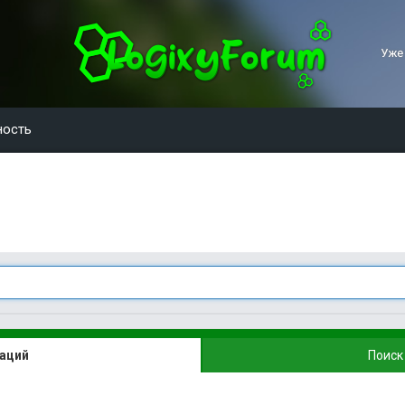
Уже
ность
каций
Поиск