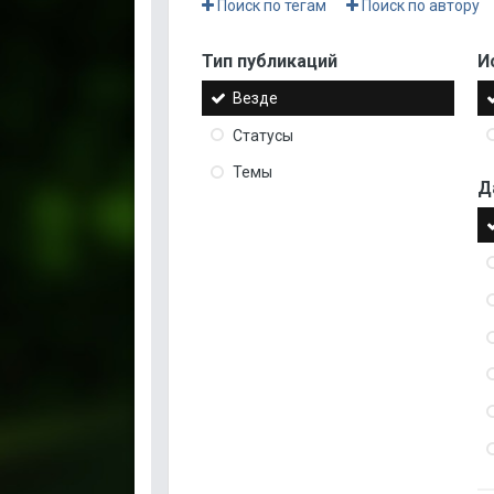
Поиск по тегам
Поиск по автору
Тип публикаций
И
Везде
Статусы
Темы
Д