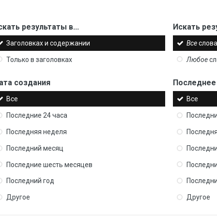
скать результаты в...
Искать рез
Заголовках и содержании
Все
слова
Только в заголовках
Любое
сл
ата создания
Последнее
Все
Все
Последние 24 часа
Последни
Последняя неделя
Последня
Последний месяц
Последни
Последние шесть месяцев
Последни
Последний год
Последни
Другое
Другое