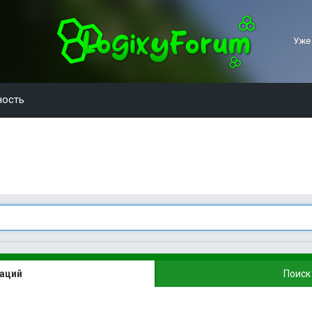
Уже
ность
каций
Поиск