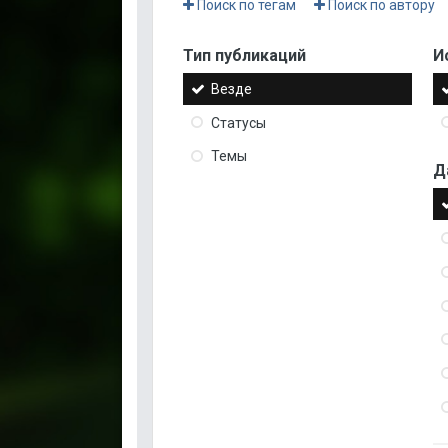
Поиск по тегам
Поиск по автору
Тип публикаций
И
Везде
Статусы
Темы
Д