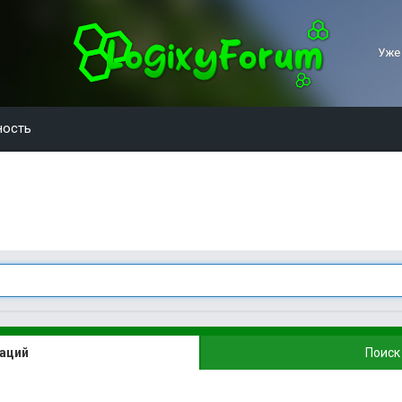
Уже
ность
каций
Поиск