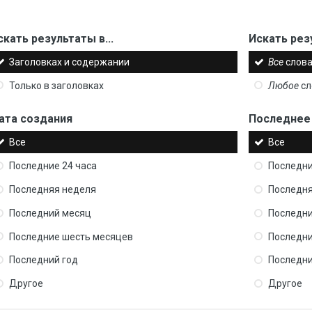
скать результаты в...
Искать рез
Заголовках и содержании
Все
слова
Только в заголовках
Любое
сл
ата создания
Последнее
Все
Все
Последние 24 часа
Последни
Последняя неделя
Последня
Последний месяц
Последни
Последние шесть месяцев
Последни
Последний год
Последни
Другое
Другое