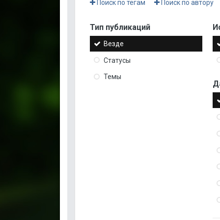
Поиск по тегам
Поиск по автору
Тип публикаций
И
Везде
Статусы
Темы
Д