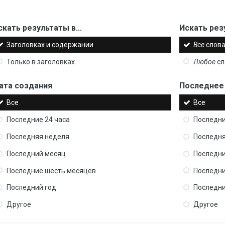
скать результаты в...
Искать рез
Заголовках и содержании
Все
слова
Только в заголовках
Любое
сл
ата создания
Последнее
Все
Все
Последние 24 часа
Последни
Последняя неделя
Последня
Последний месяц
Последни
Последние шесть месяцев
Последни
Последний год
Последни
Другое
Другое