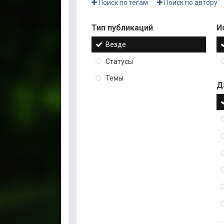
Поиск по тегам
Поиск по автору
Тип публикаций
И
Везде
Статусы
Темы
Д