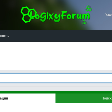
Уже
ность
каций
Поиск