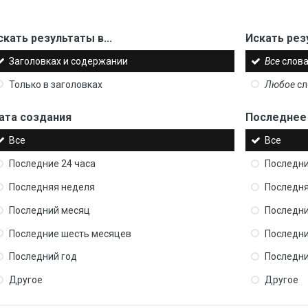
скать результаты в...
Искать рез
Заголовках и содержании
Все
слова
Только в заголовках
Любое
сл
ата создания
Последнее
Все
Все
Последние 24 часа
Последни
Последняя неделя
Последня
Последний месяц
Последни
Последние шесть месяцев
Последни
Последний год
Последни
Другое
Другое