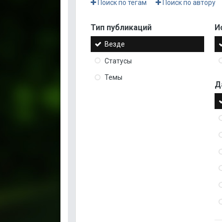
Поиск по тегам
Поиск по автору
Тип публикаций
И
Везде
Статусы
Темы
Д