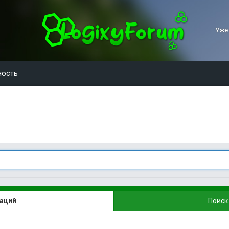
Уже
ность
каций
Поиск