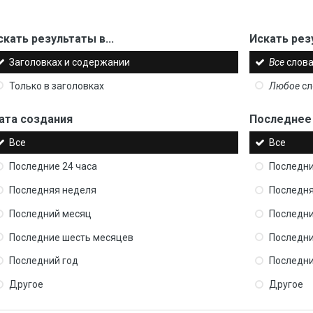
скать результаты в...
Искать рез
Заголовках и содержании
Все
слова
Только в заголовках
Любое
сл
ата создания
Последнее
Все
Все
Последние 24 часа
Последни
Последняя неделя
Последня
Последний месяц
Последни
Последние шесть месяцев
Последни
Последний год
Последни
Другое
Другое