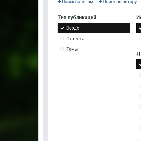
Поиск по тегам
Поиск по автору
Тип публикаций
И
Везде
Статусы
Темы
Д