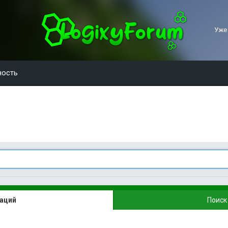
Уже
ность
каций
Поиск