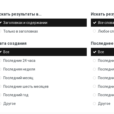
скать результаты в...
Искать рез
Заголовках и содержании
Все
слова
Только в заголовках
Любое
сл
ата создания
Последнее
Все
Все
Последние 24 часа
Последни
Последняя неделя
Последня
Последний месяц
Последни
Последние шесть месяцев
Последни
Последний год
Последни
Другое
Другое