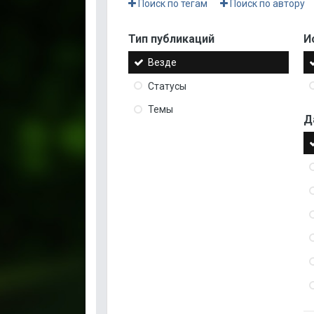
Поиск по тегам
Поиск по автору
Тип публикаций
И
Везде
Статусы
Темы
Д