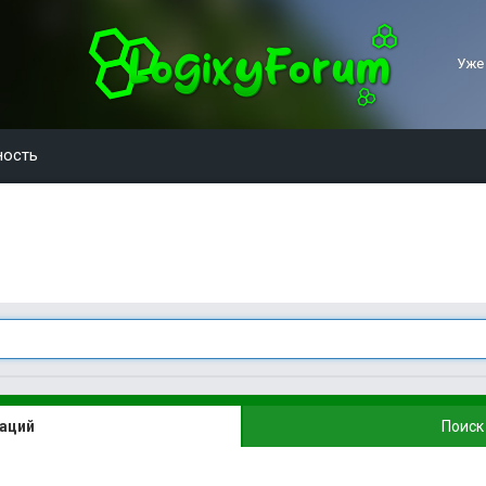
Уже
ность
каций
Поиск