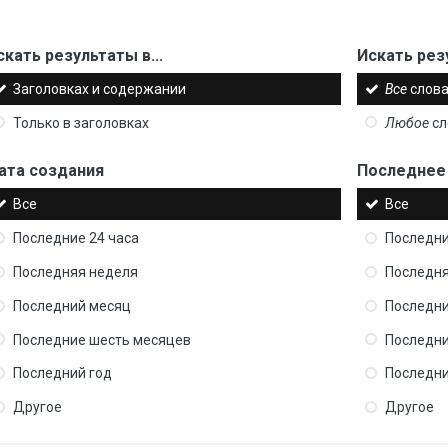
скать результаты в...
Искать рез
Заголовках и содержании
Все
слова
Только в заголовках
Любое
сл
ата создания
Последнее
Все
Все
Последние 24 часа
Последни
Последняя неделя
Последня
Последний месяц
Последни
Последние шесть месяцев
Последни
Последний год
Последни
Другое
Другое