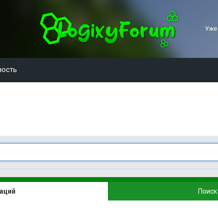
Уже
ность
каций
Поиск