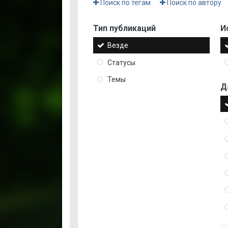
Поиск по тегам
Поиск по автору
Тип публикаций
И
Везде
Статусы
Темы
Д