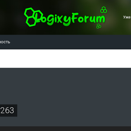
Уже
ность
7263