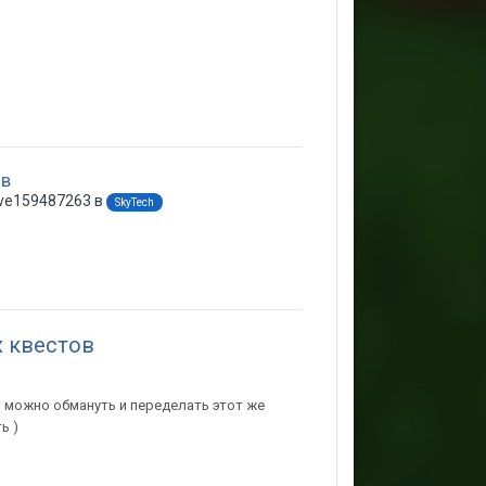
ов
ove159487263 в
SkyTech
х квестов
п) можно обмануть и переделать этот же
ь )