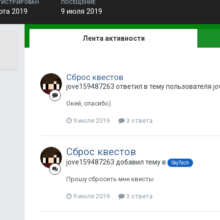
ГИСТРИРОВАН
ПОСЕЩЕНИЕ
рта 2019
9 июля 2019
Лента активности
Сброс квестов
jove159487263 ответил в тему пользователя j
Окей, спасибо)
9 июля 2019
3 ответа
Сброс квестов
jove159487263 добавил тему в
SkyTech
Прошу сбросить мне квесты
9 июля 2019
3 ответа