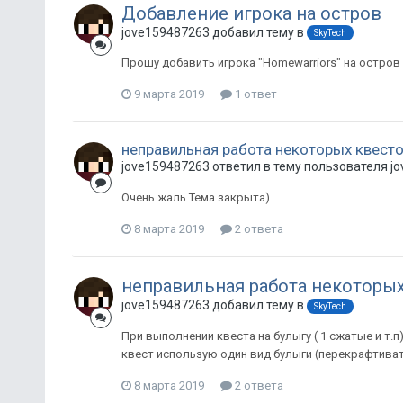
Добавление игрока на остров
jove159487263 добавил тему в
SkyTech
Прошу добавить игрока "Homewarriors" на остров
9 марта 2019
1 ответ
неправильная работа некоторых квест
jove159487263 ответил в тему пользователя j
Очень жаль Тема закрыта)
8 марта 2019
2 ответа
неправильная работа некоторы
jove159487263 добавил тему в
SkyTech
При выполнении квеста на булыгу ( 1 сжатые и т.
квест использую один вид булыги (перекрафтиват
8 марта 2019
2 ответа