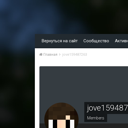
Вернуться на сайт
Сообщество
Актив
Главная
jove159487263
jove15948
Members