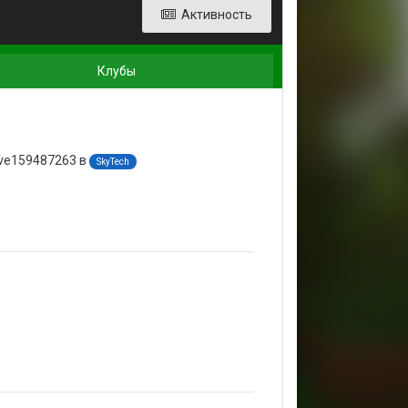
Активность
Клубы
ove159487263 в
SkyTech