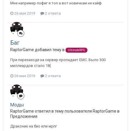
Мне например пофиг я топ а вот новичкам не кайф
26 мая 2019
2 ответа
Баг
RaptorGame добавил тему в
UltimateRPG
При перезаходе на сервер пропадает EMC. Было 300
миллиардов стало 18(
26 мая 2019
2 ответа
Моды
RaptorGame ответил в тему пользователя RaptorGame в
Предложения
Драконик на био или мрпг