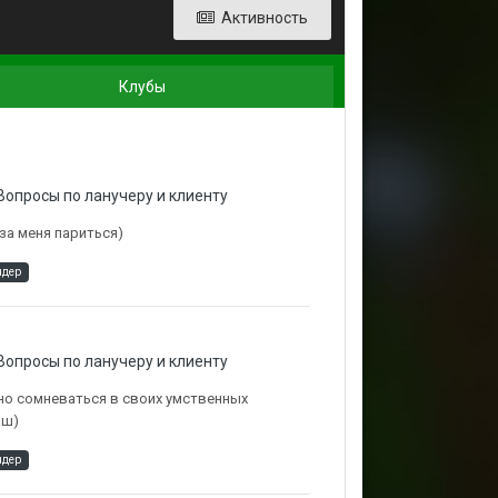
Активность
Клубы
Вопросы по ланучеру и клиенту
за меня париться)
ндер
Вопросы по ланучеру и клиенту
но сомневаться в своих умственных
аш)
ндер