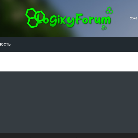
Уже
ность