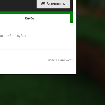
Активность
Клубы
ких-либо клубах
Вся активность