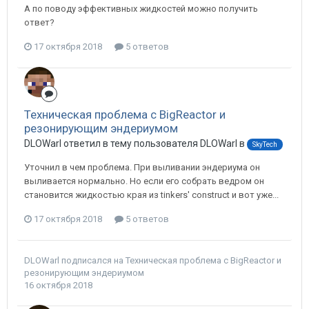
А по поводу эффективных жидкостей можно получить
ответ?
17 октября 2018
5 ответов
Техническая проблема с BigReactor и
резонирующим эндериумом
DLOWarl ответил в тему пользователя DLOWarl в
SkyTech
Уточнил в чем проблема. При выливании эндериума он
выливается нормально. Но если его собрать ведром он
становится жидкостью края из tinkers' construct и вот уже...
17 октября 2018
5 ответов
DLOWarl
подписался на
Техническая проблема с BigReactor и
резонирующим эндериумом
16 октября 2018