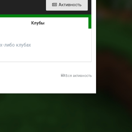
Активность
Клубы
их-либо клубах
Вся активность