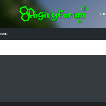
Уже
ность